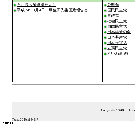
石川県医師連盟だより
公明党
平成29年8月9日 羽生田先生国政報告会
国民民主党
参政党
社会民主党
自由民主党
日本維新の会
日本共産党
日本保守党
立憲民主党
れいわ新選組
Copyright ©2005 Ishikaw
Today:20 Total:56987